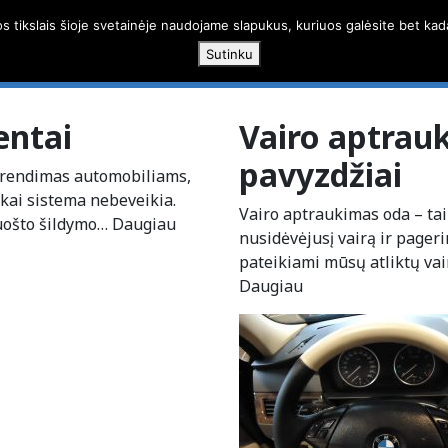
os tikslais šioje svetainėje naudojame slapukus, kuriuos galėsite bet kad
Paslaugos
Darbų g
Sutinku
entai
Vairo aptrau
pavyzdžiai
sprendimas automobiliams,
kai sistema nebeveikia.
Vairo aptraukimas oda – tai
uošto šildymo…
Daugiau
nusidėvėjusį vairą ir pager
pateikiami mūsų atliktų va
Daugiau