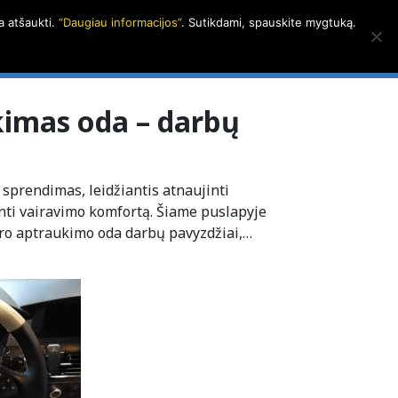
a atšaukti.
“Daugiau informacijos”
. Sutikdami, spauskite mygtuką.
alerija
Apie LAGRIVĄ
Kontaktai
LT
|
EN
kimas oda – darbų
 sprendimas, leidžiantis atnaujinti
inti vairavimo komfortą. Šiame puslapyje
iro aptraukimo oda darbų pavyzdžiai,…