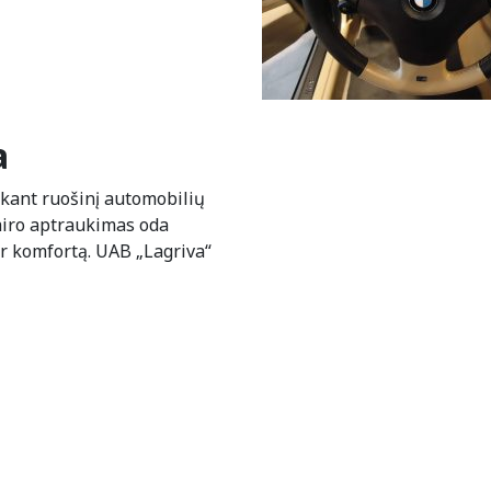
a
kant ruošinį automobilių
airo aptraukimas oda
ir komfortą. UAB „Lagriva“