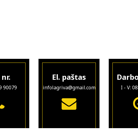
 nr.
El. paštas
Darbo
9 90079
infolagriva@gmail.com
I - V: 0