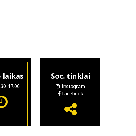
 laikas
Soc. tinklai
8.30-17.00
Instagram
Facebook