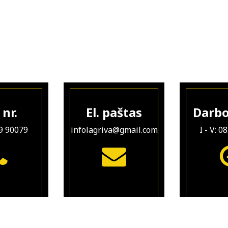
 nr.
El. paštas
Darbo
9 90079
infolagriva@gmail.com
I - V: 0