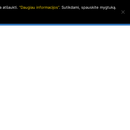
a atšaukti.
“Daugiau informacijos”
. Sutikdami, spauskite mygtuką.
alerija
Apie LAGRIVĄ
Kontaktai
LT
|
EN