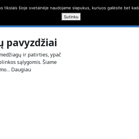
os tikslais šioje svetainėje naudojame slapukus, kuriuos galėsite bet kad
Paslaugos
Darbų g
Sutinku
ų pavyzdžiai
edžiagų ir patirties, ypač
plinkos sąlygomis. Šiame
vimo…
Daugiau