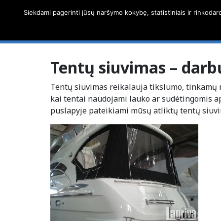
Siekdami pagerinti jūsų naršymo kokybę, statistiniais ir rinkodar
Tentų siuvimas – darb
Tentų siuvimas reikalauja tikslumo, tinkamų m
kai tentai naudojami lauko ar sudėtingomis a
puslapyje pateikiami mūsų atliktų tentų siu