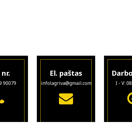
 nr.
El. paštas
Darbo
9 90079
infolagriva@gmail.com
I - V: 0