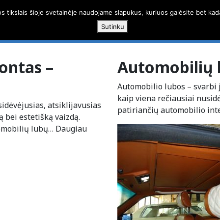
os tikslais šioje svetainėje naudojame slapukus, kuriuos galėsite bet kad
Paslaugos
Darbų g
Sutinku
ontas –
Automobilių 
Automobilio lubos – svarbi j
kaip viena rečiausiai nusid
idėvėjusias, atsiklijavusias
patiriančių automobilio int
ą bei estetišką vaizdą.
tomobilių lubų…
Daugiau