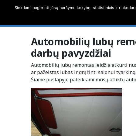
Siekdami pagerinti jūsų naršymo kokybę, statistiniais ir rinkodar
Automobilių lubų rem
darbų pavyzdžiai
Automobilių lubų remontas leidžia atkurti nus
ar pažeistas lubas ir grąžinti salonui tvarking
Šiame puslapyje pateikiami mūsų atliktų au