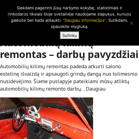
Siekdami pagerinti jūsų naršymo kokybę, statistiniais ir
LT
|
EN
rinkodaros tikslais šioje svetainėje naudojame slapukus, kuriuos
galėsite bet kada atšaukti.
“Daugiau informacijos”
. Sutikdami,
spauskite mygtuką.
Sutinku
Automobilių kilimų
remontas – darbų pavyzdžiai
Automobilių kilimų remontas padeda atkurti salono
estetinę išvaizdą ir apsaugoti grindų dangą nuo tolimesnio
nusidėvėjimo. Šiame puslapyje pateikiami mūsų atliktų
automobilių kilimų remonto darbų…
Daugiau