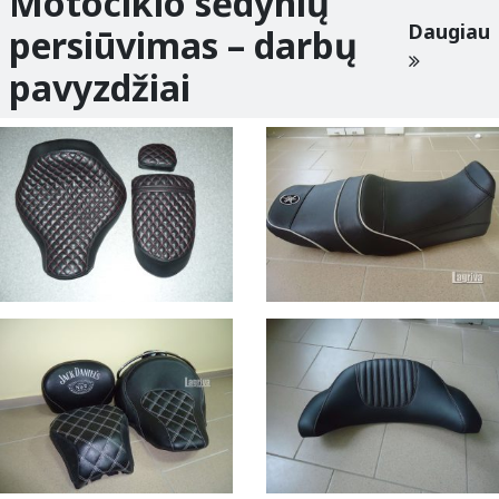
Motociklo sėdynių
Daugiau
persiūvimas – darbų
pavyzdžiai